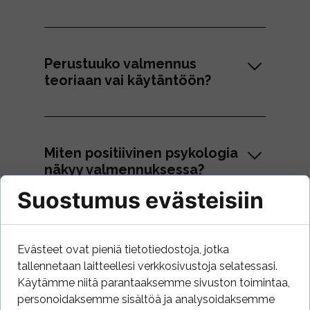
Perustuuko valmennus
teoriaan vai käytäntöön?
Miten positiivinen psykologia
näkyy valmennuksessa?
Suostumus evästeisiin
Sisältyykö valmennukseen
Evästeet ovat pieniä tietotiedostoja, jotka
kulttuuri- tai
tallennetaan laitteellesi verkkosivustoja selatessasi.
viestintäanalyyseja?
Käytämme niitä parantaaksemme sivuston toimintaa,
personoidaksemme sisältöä ja analysoidaksemme