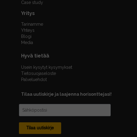
Case study
Yritys
Tarinamme
Yhteys
Blogi
Media
Hyvä tietää
Usein kysytyt kysymykset
Tietosuojaseloste
Palveluehdot
Tilaa uutiskirje ja laajenna horisonttejasi!
Tilaa uutiskirje