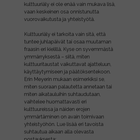
kulttuuriäly ei ole enää vain mukava lisä,
vaan keskeinen osa onnistunutta
vuorovaikutusta ja yhteistyötä.
Kulttuuriäly ei tarkoita vain sitä, että
tuntee juhlapäivät tai osaa muutaman
fraasin eri kielillä. Kyse on syvemmästä
ymmärryksestä – siitä, miten
kulttuuritaustat vaikuttavat ajatteluun,
käyttäytymiseen ja päätöksentekoon.
Erin Meyerin mukaan esimerkiksi se,
miten suoraan palautetta annetaan tai
miten aikatauluihin suhtaudutaan,
vaihtelee huomattavasti eri
kulttuureissa ja näiden erojen
ymmärtäminen on avain toimivaan
yhteistyöhön. Lue lisää eri tavoista
suhtautua aikaan alla olevasta
postauksesta: