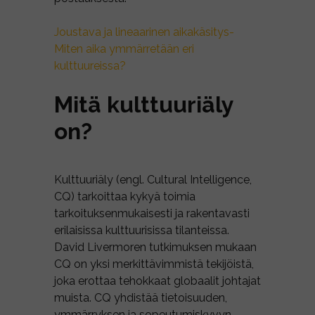
Joustava ja lineaarinen aikakäsitys-
Miten aika ymmärretään eri
kulttuureissa?
Mitä kulttuuriäly
on?
Kulttuuriäly (engl. Cultural Intelligence,
CQ) tarkoittaa kykyä toimia
tarkoituksenmukaisesti ja rakentavasti
erilaisissa kulttuurisissa tilanteissa.
David Livermoren tutkimuksen mukaan
CQ on yksi merkittävimmistä tekijöistä,
joka erottaa tehokkaat globaalit johtajat
muista. CQ yhdistää tietoisuuden,
ymmärryksen ja sopeutumiskyvyn.