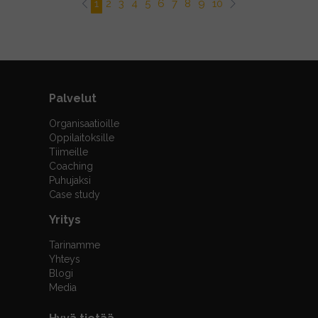
1
2
3
4
5
6
7
8
9
10
Palvelut
Organisaatioille
Oppilaitoksille
Tiimeille
Coaching
Puhujaksi
Case study
Yritys
Tarinamme
Yhteys
Blogi
Media