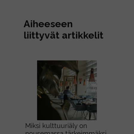
Aiheeseen
liittyvät artikkelit
Miksi kulttuuriäly on
nousemassa tärkeimmäksi