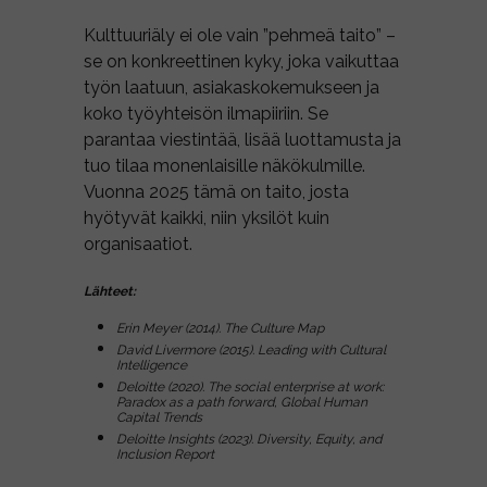
Kulttuuriäly ei ole vain ”pehmeä taito” –
se on konkreettinen kyky, joka vaikuttaa
työn laatuun, asiakaskokemukseen ja
koko työyhteisön ilmapiiriin. Se
parantaa viestintää, lisää luottamusta ja
tuo tilaa monenlaisille näkökulmille.
Vuonna 2025 tämä on taito, josta
hyötyvät kaikki, niin yksilöt kuin
organisaatiot.
Lähteet:
Erin Meyer (2014). The Culture Map
David Livermore (2015). Leading with Cultural
Intelligence
Deloitte (2020). The social enterprise at work:
Paradox as a path forward, Global Human
Capital Trends
Deloitte Insights (2023). Diversity, Equity, and
Inclusion Report