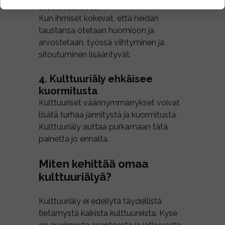
sitoutumista
Kun ihmiset kokevat, että heidän
taustansa otetaan huomioon ja
arvostetaan, työssä viihtyminen ja
sitoutuminen lisääntyvät.
4. Kulttuuriäly ehkäisee
kuormitusta
Kulttuuriset väärinymmärrykset voivat
lisätä turhaa jännitystä ja kuormitusta.
Kulttuuriäly auttaa purkamaan tätä
painetta jo ennalta.
Miten kehittää omaa
kulttuuriälyä?
Kulttuuriäly ei edellytä täydellistä
tietämystä kaikista kulttuureista. Kyse