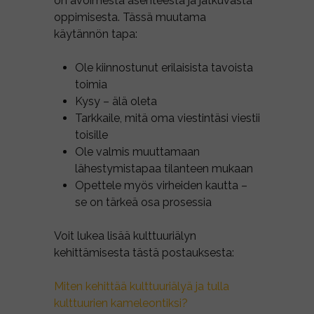
on avoimesta asenteesta ja jatkuvasta
oppimisesta. Tässä muutama
käytännön tapa:
Ole kiinnostunut erilaisista tavoista
toimia
Kysy – älä oleta
Tarkkaile, mitä oma viestintäsi viestii
toisille
Ole valmis muuttamaan
lähestymistapaa tilanteen mukaan
Opettele myös virheiden kautta –
se on tärkeä osa prosessia
Voit lukea lisää kulttuuriälyn
kehittämisesta tästä postauksesta:
Miten kehittää kulttuuriälyä ja tulla
kulttuurien kameleontiksi?