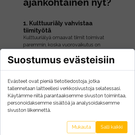
ajankohtainen nyt?
1. Kulttuuriäly vahvistaa
tiimityötä
Kulttuuriälyä omaavat tiimit toimivat
paremmin, koska vuorovaikutus on
selkeämpää ja luottamus rakentuu
Suostumus evästeisiin
helpommin.
2. Kulttuuriäly laajentaa
osaajaverkostoa
Evästeet ovat pieniä tietotiedostoja, jotka
Deloitten mukaan monimuotoisuutta ja
tallennetaan laitteellesi verkkosivustoja selatessasi.
kulttuuriälyä arvostavat organisaatiot
Käytämme niitä parantaaksemme sivuston toimintaa,
houkuttelevat parhaat tekijät, etenkin
personoidaksemme sisältöä ja analysoidaksemme
nuoremman sukupolven joukosta
sivuston liikennettä.
(Deloitte Global Human Capital Trends).
Mukauta
Salli kaikki
3. Kulttuuriäly lisää